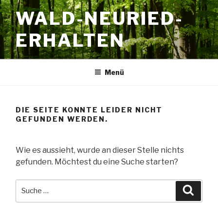
Zum
WALD-NEURIED-
Inhalt
springen
ERHALTEN
Menü
DIE SEITE KONNTE LEIDER NICHT
GEFUNDEN WERDEN.
Wie es aussieht, wurde an dieser Stelle nichts
gefunden. Möchtest du eine Suche starten?
Suche
Suche
nach: